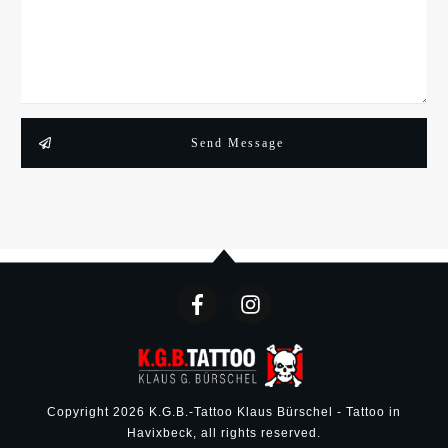
Send Message
Copyright
2026
K.G.B.-Tattoo Klaus Bürschel - Tattoo in
Havixbeck
, all rights reserved.