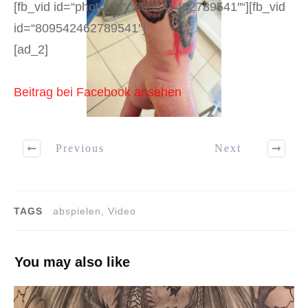
[fb_vid id=“photo_id“:“809542462789541″“][fb_vid
id=“809542462789541″]
[ad_2]
Beitrag bei Facebook ansehen
Previous
Next
TAGS
abspielen, Video
You may also like