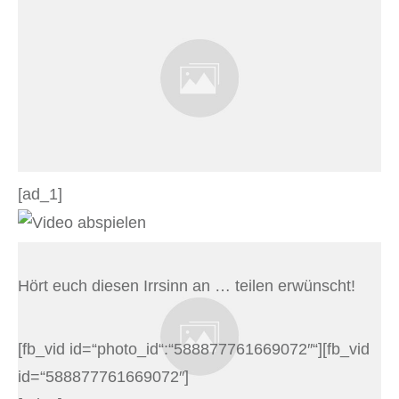
[ad_1]
Hört euch diesen Irrsinn an … teilen erwünscht!
[fb_vid id=“photo_id“:“588877761669072″“][fb_vid
id=“588877761669072″]