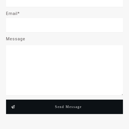
Email*
Message
Send Message