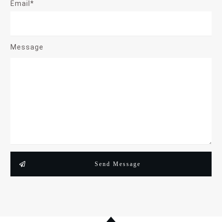
Email*
Message
Send Message