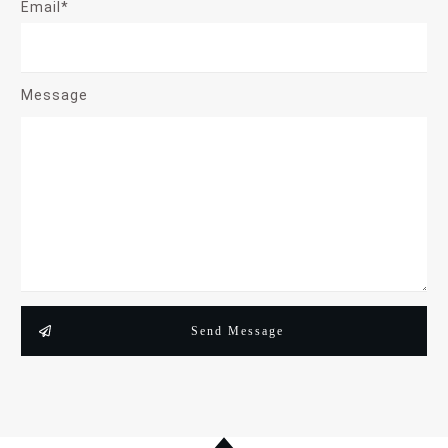
Email*
Message
Send Message