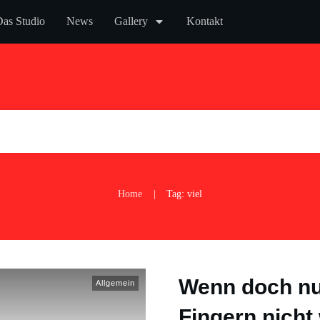
as Studio
News
Gallery
Kontakt
Home
Tag: viel
|
Wenn doch nu
Allgemein
Fingern nicht