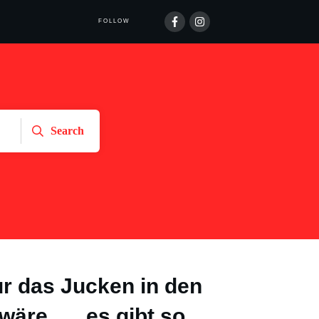
FOLLOW
Search
r das Jucken in den
 wäre …. es gibt so