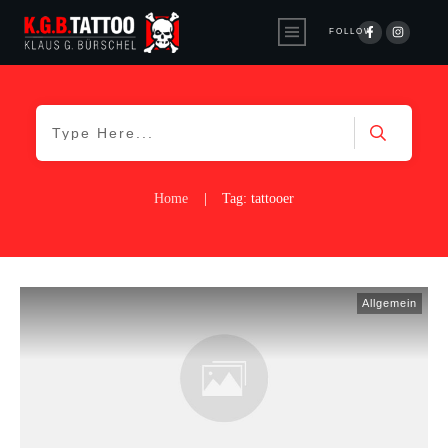
FOLLOW
Home
|
Tag: tattooer
Allgemein