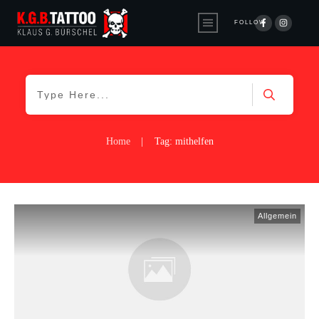
FOLLOW
Home
|
Tag: mithelfen
Allgemein