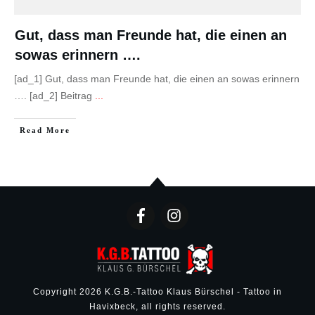
Gut, dass man Freunde hat, die einen an
sowas erinnern ….
[ad_1] Gut, dass man Freunde hat, die einen an sowas erinnern
…. [ad_2] Beitrag
...
Read More
Copyright
2026
K.G.B.-Tattoo Klaus Bürschel - Tattoo in
Havixbeck
, all rights reserved.