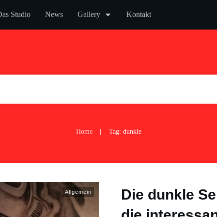
as Studio
News
Gallery
Kontakt
Home
Tag: dunkle
|
Die dunkle Se
Allgemein
die interessa