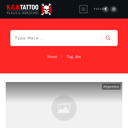
FOLLOW
Home
|
Tag: den
Allgemein